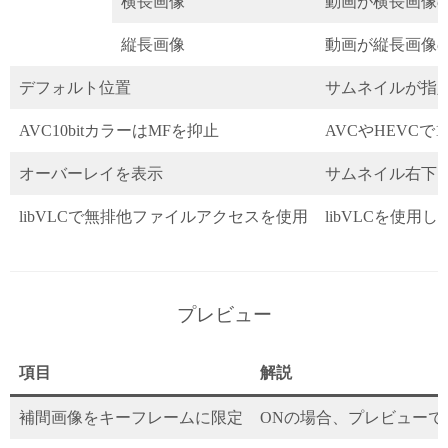
横長画像
動画が横長画像
縦長画像
動画が縦長画像
デフォルト位置
サムネイルが指
AVC10bitカラーはMFを抑止
AVCやHEVCで
オーバーレイを表示
サムネイル右下に
libVLCで無排他ファイルアクセスを使用
libVLCを使
プレビュー
項目
解説
補間画像をキーフレームに限定
ONの場合、プレビュー