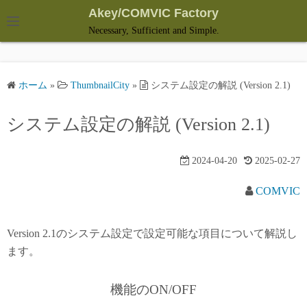
コ
Akey/COMVIC Factory
ン
Necessary, Sufficient and Simple.
テ
ン
ツ
ホーム
»
ThumbnailCity
»
システム設定の解説 (Version 2.1)
へ
ス
システム設定の解説 (Version 2.1)
キ
ッ
2024-04-20
2025-02-27
プ
COMVIC
Version 2.1のシステム設定で設定可能な項目について解説し
ます。
機能のON/OFF